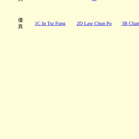
優
1C Ip Tsz Fung
2D Law Chun Po
3B Chan
異