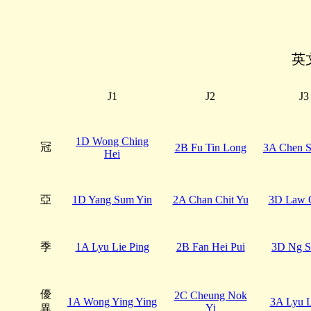
英
J1
J2
J3
1D Wong Ching
冠
2B Fu Tin Long
3A Chen S
Hei
亞
1D Yang Sum Yin
2A Chan Chit Yu
3D Law 
季
1A Lyu Lie Ping
2B Fan Hei Pui
3D Ng S
優
2C Cheung Nok
1A Wong Ying Ying
3A Lyu L
Yi
異