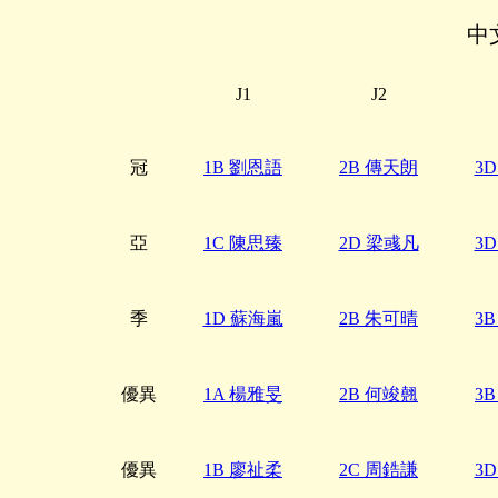
中
J1
J2
冠
1B 劉恩語
2B 傳天朗
3
亞
1C 陳思臻
2D 梁彧凡
3
季
1D 蘇海嵐
2B 朱可晴
3
優異
1A 楊雅旻
2B 何竣翹
3
優異
1B 廖祉柔
2C 周鋯謙
3