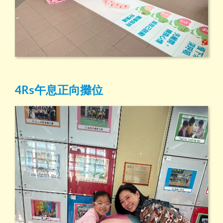
4Rs午息正向攤位