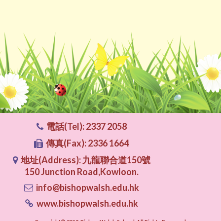
電話(Tel): 2337 2058
傳真(Fax): 2336 1664
地址(Address): 九龍聯合道150號
150 Junction Road,Kowloon.
info@bishopwalsh.edu.hk
www.bishopwalsh.edu.hk