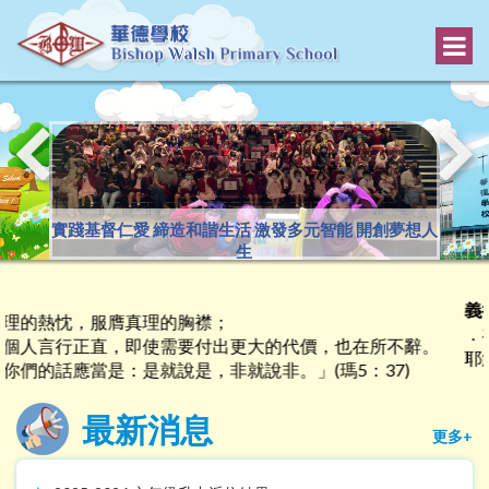
實踐基督仁愛 締造和諧生活 激發多元智能 開創夢想人
生
義德
理的熱忱，服膺真理的胸襟；
．在
個人言行正直，即使需要付出更大的代價，也在所不辭。
耶穌
們的話應當是：是就說是，非就說非。」(瑪5：37)
最新消息
更多+