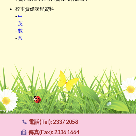
校本資優課程資料
-
中
-
英
-
數
-
常
電話(Tel): 2337 2058
傳真(Fax): 2336 1664