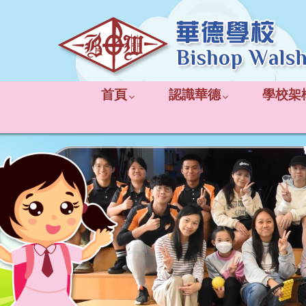
首頁
認識華德
學校架