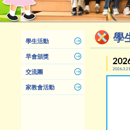
學
學生活動
早會頒獎
20
2026.3.2
交流團
家教會活動