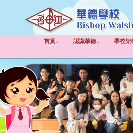
首頁
認識華德
學校架