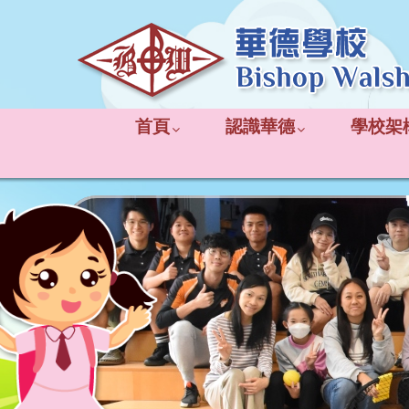
首頁
認識華德
學校架