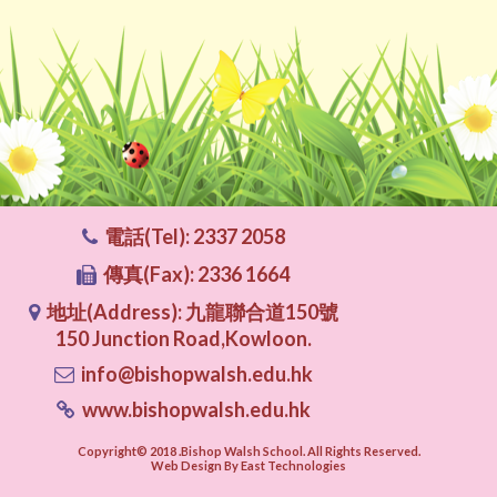
電話(Tel): 2337 2058
傳真(Fax): 2336 1664
地址(Address): 九龍聯合道150號
150 Junction Road,Kowloon.
info@bishopwalsh.edu.hk
www.bishopwalsh.edu.hk
Copyright© 2018 .Bishop Walsh School. All Rights Reserved.
Web Design By East Technologies