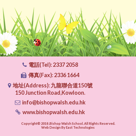
電話(Tel): 2337 2058
傳真(Fax): 2336 1664
地址(Address): 九龍聯合道150號
150 Junction Road,Kowloon.
info@bishopwalsh.edu.hk
www.bishopwalsh.edu.hk
Copyright© 2018 .Bishop Walsh School. All Rights Reserved.
Web Design By East Technologies