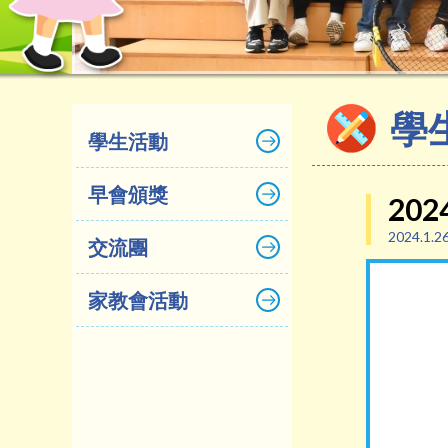
學
學生活動
早會頒獎
20
2024.1.2
交流團
家教會活動