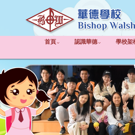
首頁
認識華德
學校架