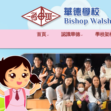
首頁
認識華德
學校架