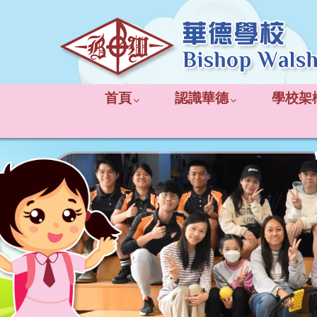
首頁
認識華德
學校架