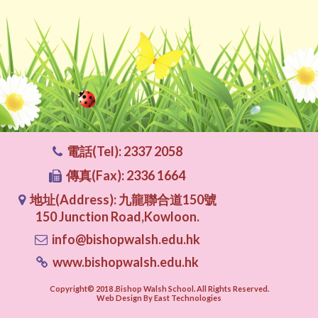
電話(Tel): 2337 2058
傳真(Fax): 2336 1664
地址(Address): 九龍聯合道150號
150 Junction Road,Kowloon.
info@bishopwalsh.edu.hk
www.bishopwalsh.edu.hk
Copyright© 2018 .Bishop Walsh School. All Rights Reserved.
Web Design By East Technologies