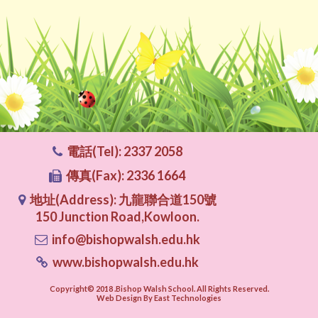
電話(Tel): 2337 2058
傳真(Fax): 2336 1664
地址(Address): 九龍聯合道150號
150 Junction Road,Kowloon.
info@bishopwalsh.edu.hk
www.bishopwalsh.edu.hk
Copyright© 2018 .Bishop Walsh School. All Rights Reserved.
Web Design By East Technologies