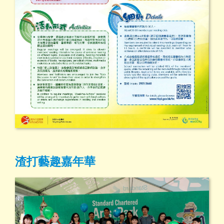
渣打藝趣嘉年華