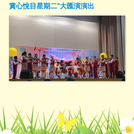
賞心悅目星期二"大匯演演出