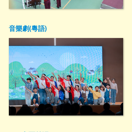
音樂劇(粵語)