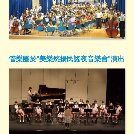
管樂團於"美樂悠揚民謠夜音樂會"演出