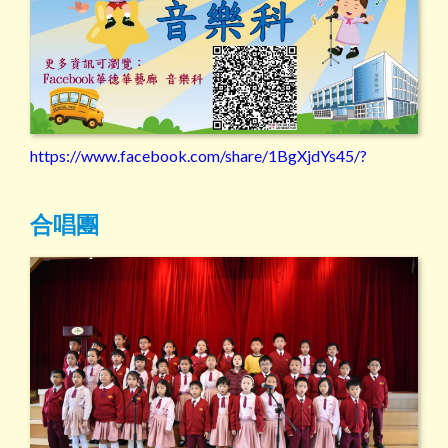
https://www.facebook.com/share/1BgXjdYs45/?
合唱團