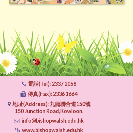
電話(Tel): 2337 2058
傳真(Fax): 2336 1664
地址(Address): 九龍聯合道150號
150 Junction Road,Kowloon.
info@bishopwalsh.edu.hk
www.bishopwalsh.edu.hk