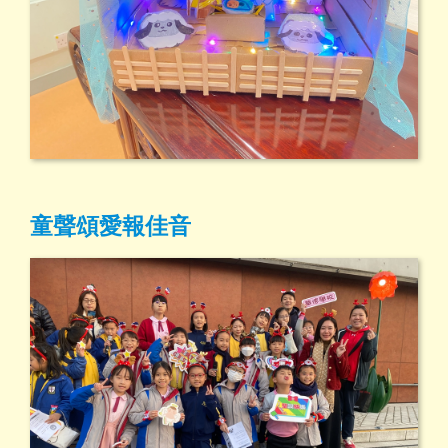
童聲頌愛報佳音