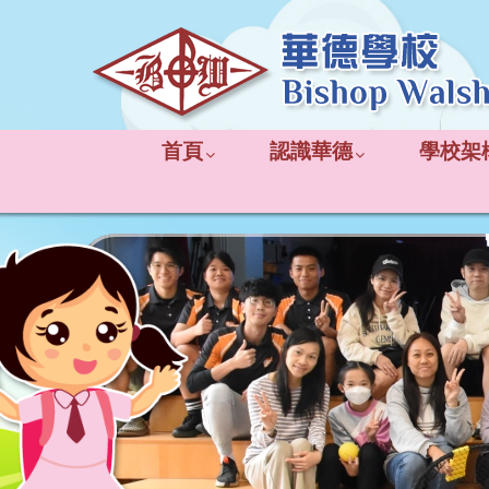
首頁
認識華德
學校架