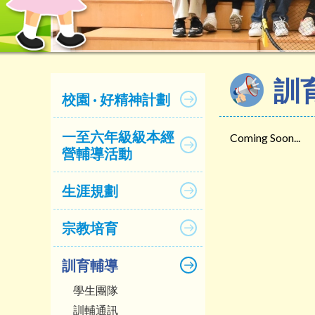
訓
校園 · 好精神計劃
一至六年級級本經
Coming Soon...
營輔導活動
生涯規劃
宗教培育
訓育輔導
學生團隊
訓輔通訊