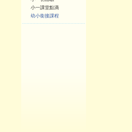
小一課堂點滴
幼小銜接課程