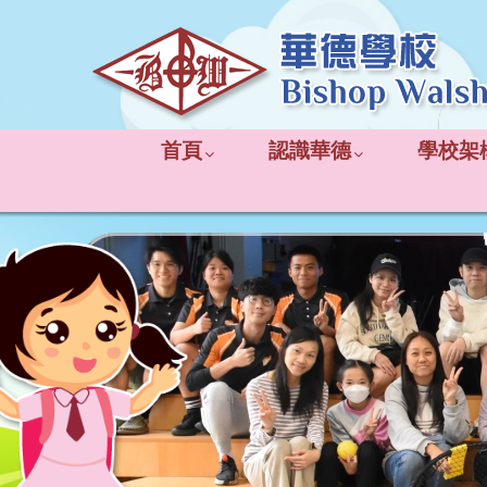
首頁
認識華德
學校架