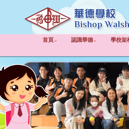
首頁
認識華德
學校架