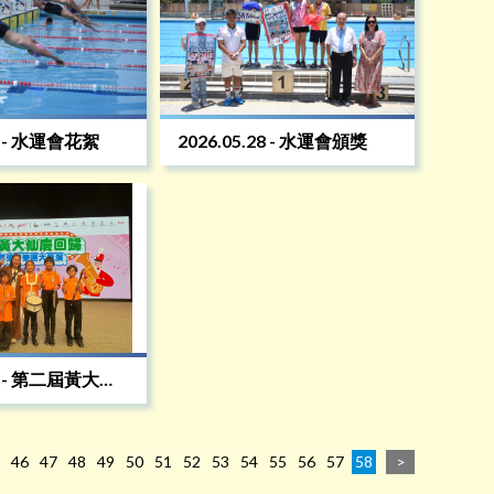
28 - 水運會花絮
2026.05.28 - 水運會頒獎
01 - 第二屆黃大仙
年步操樂團大匯演
46
47
48
49
50
51
52
53
54
55
56
57
58
>