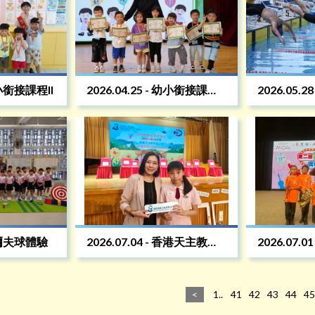
 幼小銜接課程II
2026.04.25 - 幼小銜接課程
2026.05.
III
 高爾夫球體驗
2026.07.04 - 香港天主教教
2026.07.
區十大傑出學生選舉
慶回歸 青
<
1..
41
42
43
44
45