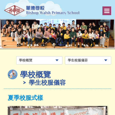
學校概覽
學生校服儀容
夏季校服式樣