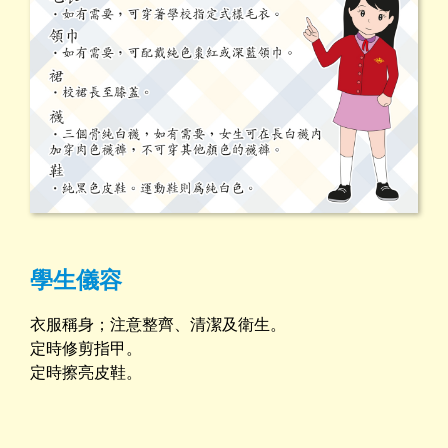
學生儀容
衣服稱身；注意整齊、清潔及衛生。
定時修剪指甲。
定時擦亮皮鞋。