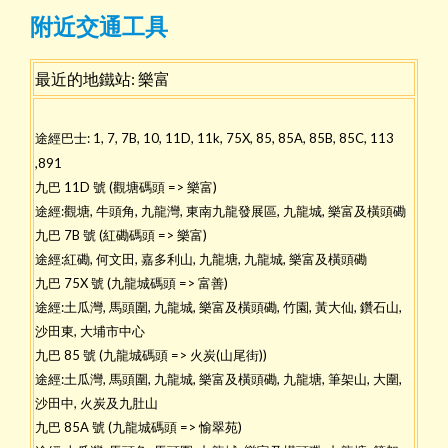
附近交通工具
最近的地鐵站: 樂富
途經巴士: 1, 7, 7B, 10, 11D, 11k, 75X, 85, 85A, 85B, 85C, 113
,891
九巴 11D 號 (觀塘碼頭 => 樂富)
途經:觀塘, 牛頭角, 九龍灣, 東南九龍發展區, 九龍城, 樂富及橫頭磡
九巴 7B 號 (紅磡碼頭 => 樂富)
途經:紅磡, 何文田, 嘉多利山, 九龍塘, 九龍城, 樂富及橫頭磡
九巴 75X 號 (九龍城碼頭 => 富善)
途經:土瓜灣, 馬頭圍, 九龍城, 樂富及橫頭磡, 竹園, 黃大仙, 鑽石山,
沙田東, 大埔市中心
九巴 85 號 (九龍城碼頭 => 火炭(山尾街))
途經:土瓜灣, 馬頭圍, 九龍城, 樂富及橫頭磡, 九龍塘, 筆架山, 大圍,
沙田中, 火炭及九肚山
九巴 85A 號 (九龍城碼頭 => 愉翠苑)