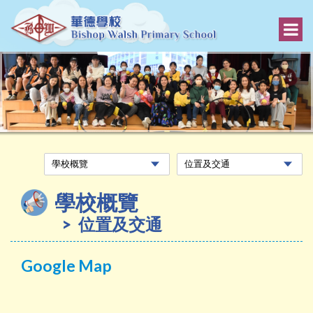
學校概覽
位置及交通
Google Map