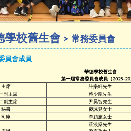
德學校舊生會
常務委員會
委員會成員
華德學校舊生會
第一屆
常務委員會成員（2025-20
主席
許樂軒先生
一副主席
蔡少龍先生
二副主席
尹昊智先生
秘書
麥詠兒女士
司庫
李潁施女士
莊浚燊先生