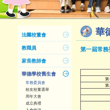
華
法團校董會
教職員
第一屆常務
家長教師會
華德學校舊生會
第
常務委員會
第
校友校董選舉
周年大會
成立典禮
入會申請