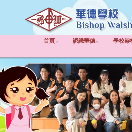
首頁
認識華德
學校架