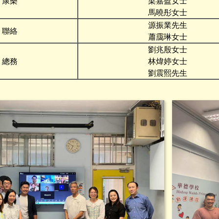
康樂
梁嘉盈女士
馬曉彤女士
源振業先生
聯絡
蕭靄琳女士
劉兆殷女士
總務
林煒婷女士
劉震熙先生