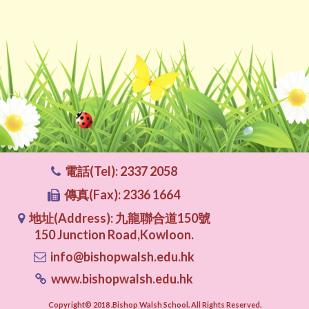
電話(Tel): 2337 2058
傳真(Fax): 2336 1664
地址(Address): 九龍聯合道150號
150 Junction Road,Kowloon.
info@bishopwalsh.edu.hk
www.bishopwalsh.edu.hk
Copyright© 2018 .Bishop Walsh School. All Rights Reserved.