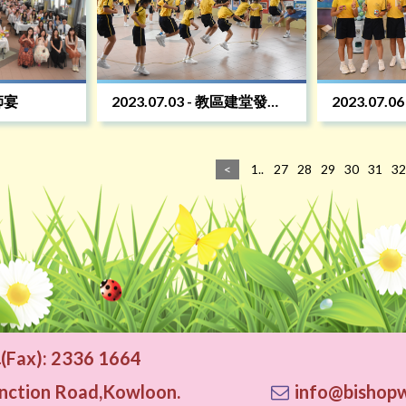
謝師宴
2023.07.03 - 教區建堂發展
2023.07.
籌款跳繩活動日
計劃
<
1..
27
28
29
30
31
32
Fax): 2336 1664
tion Road,Kowloon.
info@bishopw