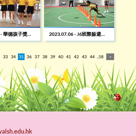
06 - 華德孩子獎勵
2023.07.06 - J6班際躲避盤
比賽
33
34
35
36
37
38
39
40
41
42
43
44
..58
>
alsh.edu.hk