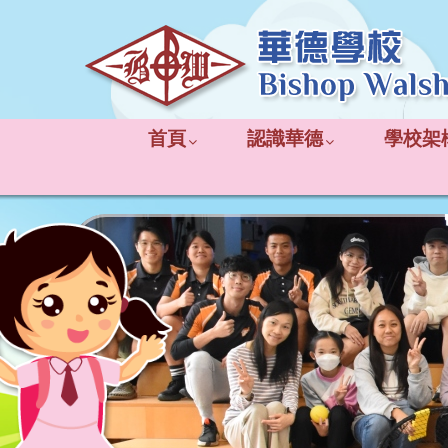
首頁
認識華德
學校架